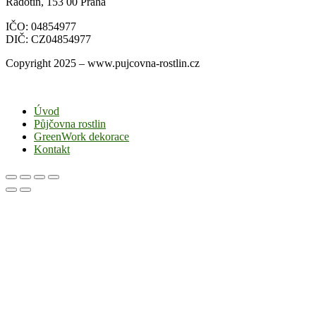
Radotín, 153 00 Praha
IČO: 04854977
DIČ: CZ04854977
Copyright 2025 – www.pujcovna-rostlin.cz
Úvod
Půjčovna rostlin
GreenWork dekorace
Kontakt