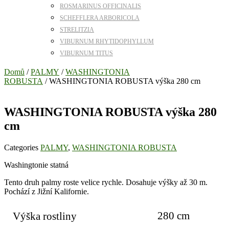
ROSMARINUS OFFICINALIS
SCHEFFLERA ARBORICOLA
STRELITZIA
VIBURNUM RHYTIDOPHYLLUM
VIBURNUM TITUS
Domů
/
PALMY
/
WASHINGTONIA
ROBUSTA
/ WASHINGTONIA ROBUSTA výška 280 cm
WASHINGTONIA ROBUSTA výška 280
cm
Categories
PALMY
,
WASHINGTONIA ROBUSTA
Washingtonie statná
Tento druh palmy roste velice rychle. Dosahuje výšky až 30 m.
Pochází z Jižní Kalifornie.
280 cm
Výška rostliny