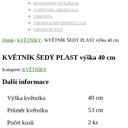
ROSMARINUS OFFICINALIS
SCHEFFLERA ARBORICOLA
STRELITZIA
VIBURNUM RHYTIDOPHYLLUM
VIBURNUM TITUS
Domů
/
KVĚTNÍKY
/ KVĚTNÍK ŠEDÝ PLAST výška 40 cm
KVĚTNÍK ŠEDÝ PLAST výška 40 cm
Kategorie:
KVĚTNÍKY
Další informace
40 cm
Výška květníku
53 cm
Průměr květníku
2 ks
Počet kusů