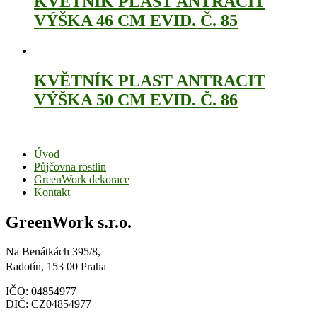
KVĚTNÍK PLAST ANTRACIT
VÝŠKA 46 CM EVID. Č. 85
KVĚTNÍK PLAST ANTRACIT
VÝŠKA 50 CM EVID. Č. 86
Úvod
Půjčovna rostlin
GreenWork dekorace
Kontakt
GreenWork s.r.o.
Na Benátkách 395/8,
Radotín, 153 00 Praha
IČO: 04854977
DIČ: CZ04854977