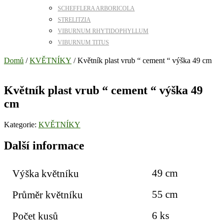
SCHEFFLERA ARBORICOLA
STRELITZIA
VIBURNUM RHYTIDOPHYLLUM
VIBURNUM TITUS
Domů
/
KVĚTNÍKY
/ Květník plast vrub “ cement “ výška 49 cm
Květník plast vrub “ cement “ výška 49
cm
Kategorie:
KVĚTNÍKY
Další informace
49 cm
Výška květníku
55 cm
Průměr květníku
6 ks
Počet kusů