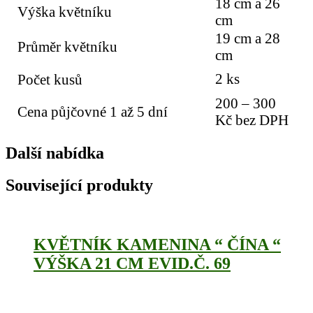
18 cm a 26
Výška květníku
cm
19 cm a 28
Průměr květníku
cm
2 ks
Počet kusů
200 – 300
Cena půjčovné 1 až 5 dní
Kč bez DPH
Další nabídka
Související produkty
KVĚTNÍK KAMENINA “ ČÍNA “
VÝŠKA 21 CM EVID.Č. 69