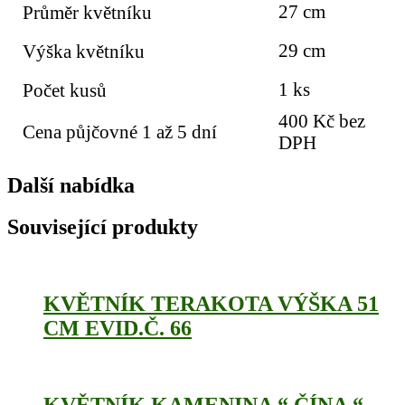
27 cm
Průměr květníku
29 cm
Výška květníku
1 ks
Počet kusů
400 Kč bez
Cena půjčovné 1 až 5 dní
DPH
Další nabídka
Související produkty
KVĚTNÍK TERAKOTA VÝŠKA 51
CM EVID.Č. 66