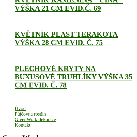
KVĚTNÍK KAMENINA “ ČÍNA “
VÝŠKA 21 CM EVID.Č. 69
KVĚTNÍK PLAST TERAKOTA
VÝŠKA 28 CM EVID. Č. 75
PLECHOVÉ KRYTY NA
BUXUSOVÉ TRUHLÍKY VÝŠKA 35
CM EVID. Č. 78
Úvod
Půjčovna rostlin
GreenWork dekorace
Kontakt