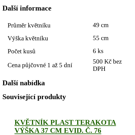
Další informace
49 cm
Průměr květníku
55 cm
Výška květníku
6 ks
Počet kusů
500 Kč bez
Cena půjčovné 1 až 5 dní
DPH
Další nabídka
Související produkty
KVĚTNÍK PLAST TERAKOTA
VÝŠKA 37 CM EVID. Č. 76