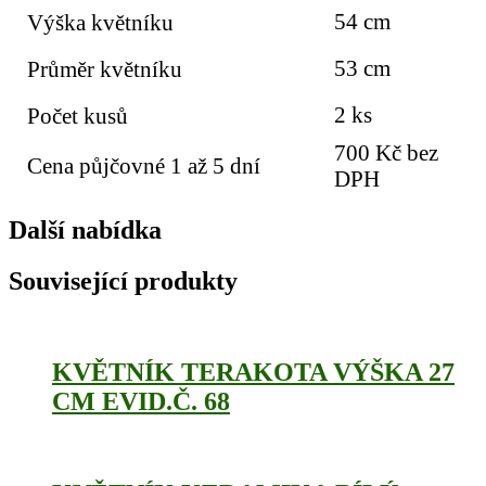
54 cm
Výška květníku
53 cm
Průměr květníku
2 ks
Počet kusů
700 Kč bez
Cena půjčovné 1 až 5 dní
DPH
Další nabídka
Související produkty
KVĚTNÍK TERAKOTA VÝŠKA 27
CM EVID.Č. 68