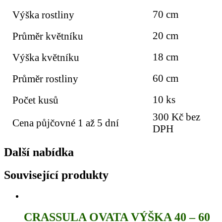
70 cm
Výška rostliny
20 cm
Průměr květníku
18 cm
Výška květníku
60 cm
Průměr rostliny
10 ks
Počet kusů
300 Kč bez
Cena půjčovné 1 až 5 dní
DPH
Další nabídka
Související produkty
CRASSULA OVATA VÝŠKA 40 – 60